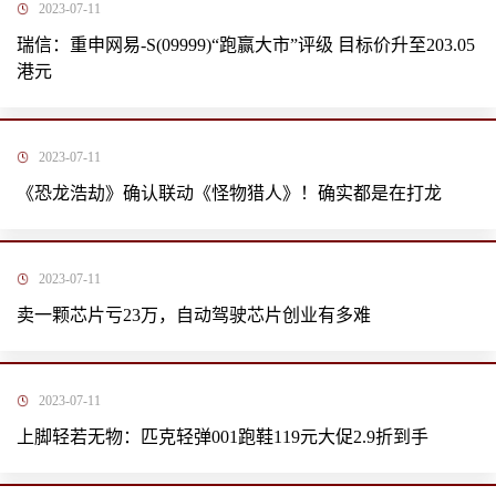
2023-07-11
瑞信：重申网易-S(09999)“跑赢大市”评级 目标价升至203.05
港元
2023-07-11
《恐龙浩劫》确认联动《怪物猎人》！确实都是在打龙
2023-07-11
卖一颗芯片亏23万，自动驾驶芯片创业有多难
2023-07-11
上脚轻若无物：匹克轻弹001跑鞋119元大促2.9折到手